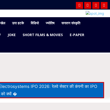
खेल
ज़रा हटके
विडियो
ज्योतिष
सनातन संस्कृति
W
JOKE
SHORT FILMS & MOVIES
E-PAPER
lectrosystems IPO 2026: रेलवे सेक्टर की कंपनी का IPO
 को क्यों �