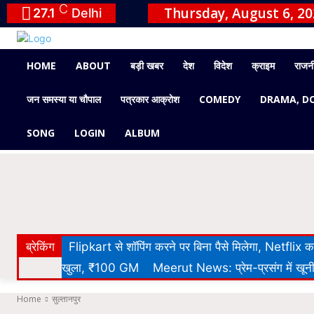
C
Thursday, August 6, 2
27.1
Delhi
HOME
ABOUT
बड़ी खबर
देश
विदेश
क्राइम
राजन
जन समस्या या चौपाल
पत्रकार आक्रोश
COMEDY
DRAMA, D
SONG
LOGIN
ALBUM
ब्रेकिंग
Flipkart से शॉपिंग करने पर बिना पैसे मिलेगा, Netflix
खुला, ₹100 GM
Meerut News: प्रेम-प्रसंग में खूनी 
Home
सुल्तानपुर