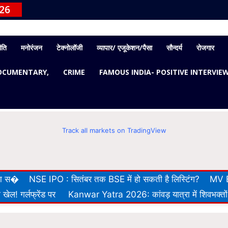
026
ीति
मनोरंजन
टेक्नोलॉजी
व्यापार/ एजूकेशन/पैसा
सौन्दर्य
रोजगार
OCUMENTARY,
CRIME
FAMOUS INDIA- POSITIVE INTERVIE
Track all markets on TradingView
 का स�
NSE IPO : सितंबर तक BSE में हो सकती है लिस्टिंग?
MV E
खेल! गर्लफ्रेंड पर
Kanwar Yatra 2026: कांवड़ यात्रा में शिवभक्तों