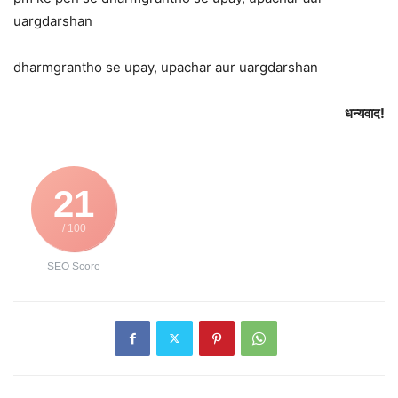
uargdarshan
dharmgrantho se upay, upachar aur uargdarshan
धन्यवाद!
21
/ 100
SEO Score