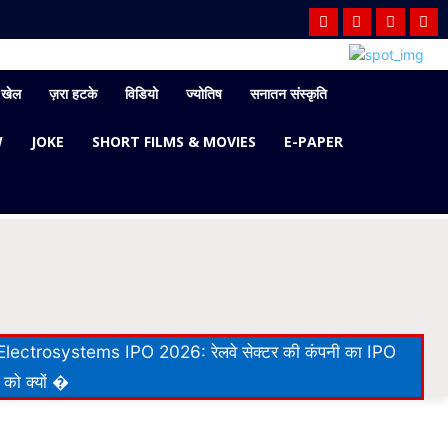
खेल
ज़रा हटके
विडियो
ज्योतिष
सनातन संस्कृति
W
JOKE
SHORT FILMS & MOVIES
E-PAPER
lectrosystems IPO 2026: रेलवे सेक्टर की कंपनी का IPO
 को क्यों �