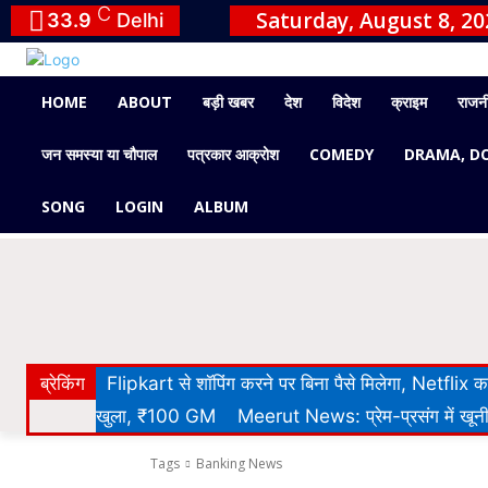
C
Saturday, August 8, 20
33.9
Delhi
HOME
ABOUT
बड़ी खबर
देश
विदेश
क्राइम
राजन
जन समस्या या चौपाल
पत्रकार आक्रोश
COMEDY
DRAMA, D
SONG
LOGIN
ALBUM
ब्रेकिंग
Flipkart से शॉपिंग करने पर बिना पैसे मिलेगा, Netflix
खुला, ₹100 GM
Meerut News: प्रेम-प्रसंग में खूनी 
Tags
Banking News