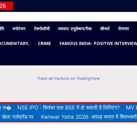
26
ीति
मनोरंजन
टेक्नोलॉजी
व्यापार/ एजूकेशन/पैसा
सौन्दर्य
रोजगार
OCUMENTARY,
CRIME
FAMOUS INDIA- POSITIVE INTERVIE
Track all markets on TradingView
 का स�
NSE IPO : सितंबर तक BSE में हो सकती है लिस्टिंग?
MV E
खेल! गर्लफ्रेंड पर
Kanwar Yatra 2026: कांवड़ यात्रा में शिवभक्तों