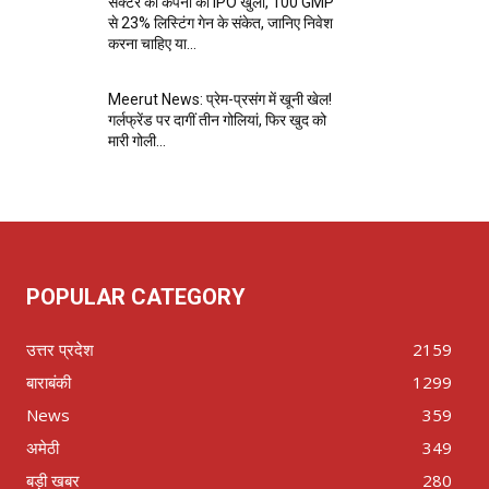
सेक्टर की कंपनी का IPO खुला, ₹100 GMP
से 23% लिस्टिंग गेन के संकेत, जानिए निवेश
करना चाहिए या...
Meerut News: प्रेम-प्रसंग में खूनी खेल!
गर्लफ्रेंड पर दागीं तीन गोलियां, फिर खुद को
मारी गोली…
POPULAR CATEGORY
उत्तर प्रदेश
2159
बाराबंकी
1299
News
359
अमेठी
349
बड़ी खबर
280