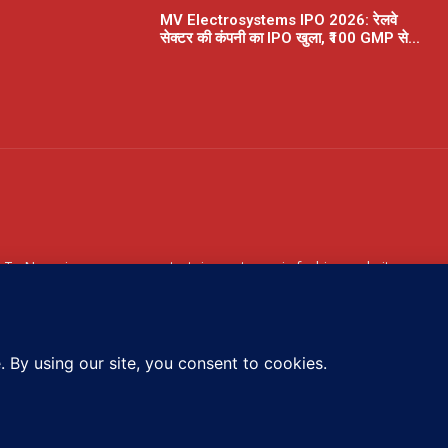
MV Electrosystems IPO 2026: रेलवे
सेक्टर की कंपनी का IPO खुला, ₹100 GMP से...
 Tv News is your news, entertainment, music fashion website.
u with the latest breaking news and videos straight from the
 industry.
amoustv95@gmail.com