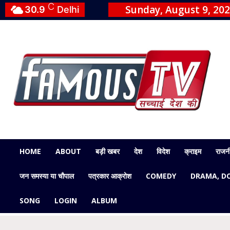
C
Sunday, August 9, 20
30.9
Delhi
HOME
ABOUT
बड़ी खबर
देश
विदेश
क्राइम
राजन
जन समस्या या चौपाल
पत्रकार आक्रोश
COMEDY
DRAMA, D
SONG
LOGIN
ALBUM