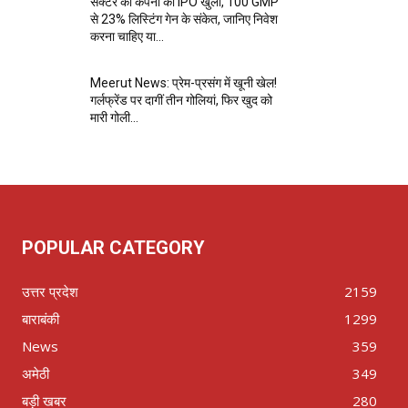
सेक्टर की कंपनी का IPO खुला, ₹100 GMP
से 23% लिस्टिंग गेन के संकेत, जानिए निवेश
करना चाहिए या...
Meerut News: प्रेम-प्रसंग में खूनी खेल!
गर्लफ्रेंड पर दागीं तीन गोलियां, फिर खुद को
मारी गोली…
POPULAR CATEGORY
उत्तर प्रदेश
2159
बाराबंकी
1299
News
359
अमेठी
349
बड़ी खबर
280