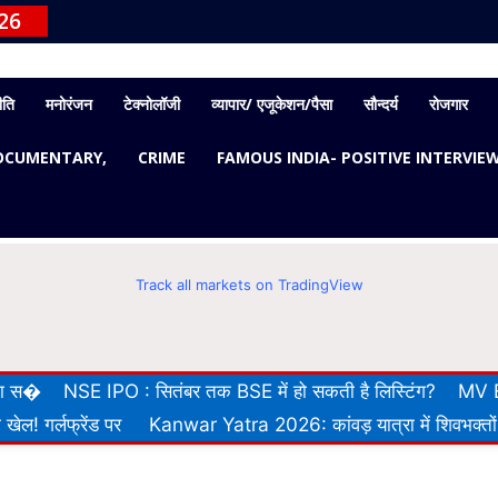
26
ीति
मनोरंजन
टेक्नोलॉजी
व्यापार/ एजूकेशन/पैसा
सौन्दर्य
रोजगार
OCUMENTARY,
CRIME
FAMOUS INDIA- POSITIVE INTERVIE
Track all markets on TradingView
 का स�
NSE IPO : सितंबर तक BSE में हो सकती है लिस्टिंग?
MV E
खेल! गर्लफ्रेंड पर
Kanwar Yatra 2026: कांवड़ यात्रा में शिवभक्तों