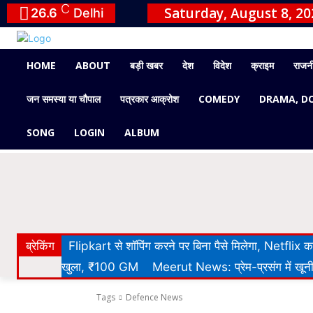
C
Saturday, August 8, 20
26.6
Delhi
HOME
ABOUT
बड़ी खबर
देश
विदेश
क्राइम
राजन
जन समस्या या चौपाल
पत्रकार आक्रोश
COMEDY
DRAMA, D
SONG
LOGIN
ALBUM
ब्रेकिंग
Flipkart से शॉपिंग करने पर बिना पैसे मिलेगा, Netflix
खुला, ₹100 GM
Meerut News: प्रेम-प्रसंग में खूनी 
Tags
Defence News