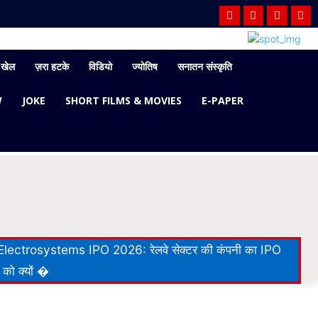
खेल
ज़रा हटके
विडियो
ज्योतिष
सनातन संस्कृति
W
JOKE
SHORT FILMS & MOVIES
E-PAPER
lectrosystems IPO 2026: रेलवे सेक्टर की कंपनी का IPO
 को क्यों �