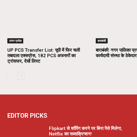
उत्तर प्रदेश
बाराबंकी
UP PCS Transfer List: यूपी में फिर चली
बाराबंकी: नगर पालिका प्
तबादला एक्सप्रेस, 182 PCS अफसरों का
कार्यदायी संस्था के ठेकेदार
ट्रांसफर, देखें लिस्ट
EDITOR PICKS
Flipkart से शॉपिंग करने पर बिना पैसे मिलेगा,
Netflix का सब्सक्रिप्शन!