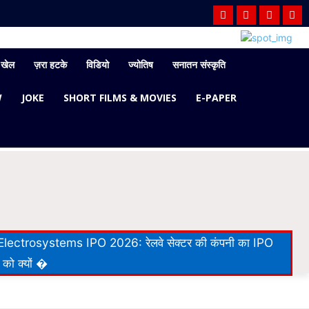
खेल
ज़रा हटके
विडियो
ज्योतिष
सनातन संस्कृति
W
JOKE
SHORT FILMS & MOVIES
E-PAPER
lectrosystems IPO 2026: रेलवे सेक्टर की कंपनी का IPO
 को क्यों �