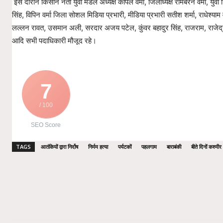
इस दौरान किसान नेता युवा मंडल अध्यक्ष कपिल वर्मा, जिलाध्यक्ष रामबरन वर्मा, युव
सिंह, विपिन वर्मा जिला सोशल मिडिया प्रभारी, मीडिया प्रभारी सतीश शर्मा, राधेश्याम 
लल्लन रावत, उसमान अली, सरदार अजय पटेल, कुंवर बहादुर सिंह, राजराम, राजेद्र प्र
आदि सभी पदाधिकारी मौजूद रहे।
7
/ 100
SEO Score
TAGS
आतंकियों द्वारा निर्दोष
निर्मम हत्या
पर्यटकों
पहलगाम
बाराबंकी
बीते दिनों कश्मीर
Share