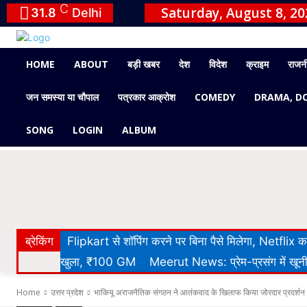
C
Saturday, August 8, 20
31.8
Delhi
HOME
ABOUT
बड़ी खबर
देश
विदेश
क्राइम
राजन
जन समस्या या चौपाल
पत्रकार आक्रोश
COMEDY
DRAMA, D
SONG
LOGIN
ALBUM
ब्रेकिंग
Flipkart से शॉपिंग करने पर बिना पैसे मिलेगा, Netflix
खुला, ₹100 GM
Meerut News: प्रेम-प्रसंग में खूनी 
Home
उत्तर प्रदेश
भाकियू अराजनैतिक संगठन ने आतंकवाद के खिलाफ किया जोरदार प्रदर्शन