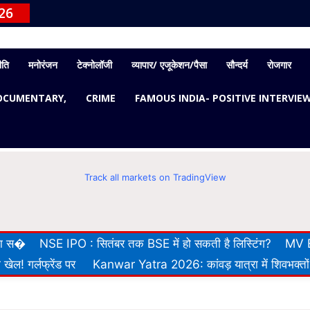
26
ीति
मनोरंजन
टेक्नोलॉजी
व्यापार/ एजूकेशन/पैसा
सौन्दर्य
रोजगार
OCUMENTARY,
CRIME
FAMOUS INDIA- POSITIVE INTERVIE
Track all markets on TradingView
 का स�
NSE IPO : सितंबर तक BSE में हो सकती है लिस्टिंग?
MV E
खेल! गर्लफ्रेंड पर
Kanwar Yatra 2026: कांवड़ यात्रा में शिवभक्तों