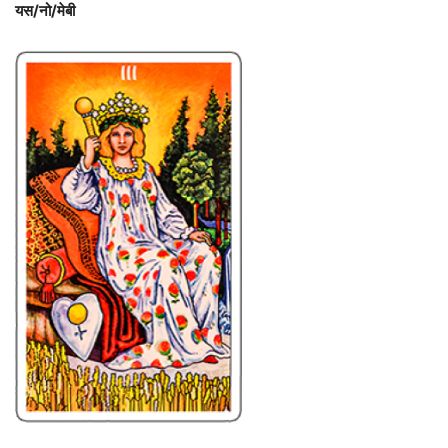
यस/नो/मेबी