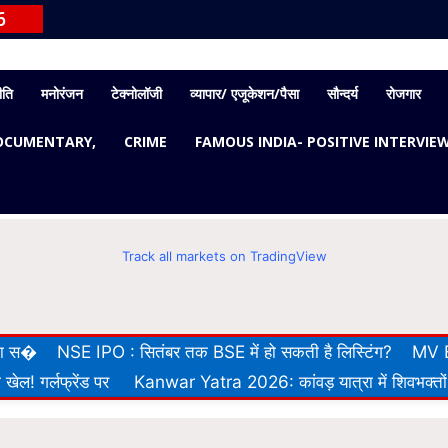
6
ीति
मनोरंजन
टेक्नोलॉजी
व्यापार/ एजूकेशन/पैसा
सौन्दर्य
रोजगार
OCUMENTARY,
CRIME
FAMOUS INDIA- POSITIVE INTERVIE
Track all markets on TradingView
 का स�
NSE IPO : सितंबर तक BSE में हो सकती है लिस्टिंग?
MV E
खेल! गर्लफ्रेंड पर
Kanwar Yatra 2026: कांवड़ यात्रा में शिवभक्तों