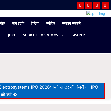
खेल
ज़रा हटके
विडियो
ज्योतिष
सनातन संस्कृति
W
JOKE
SHORT FILMS & MOVIES
E-PAPER
lectrosystems IPO 2026: रेलवे सेक्टर की कंपनी का IPO
 को क्यों �