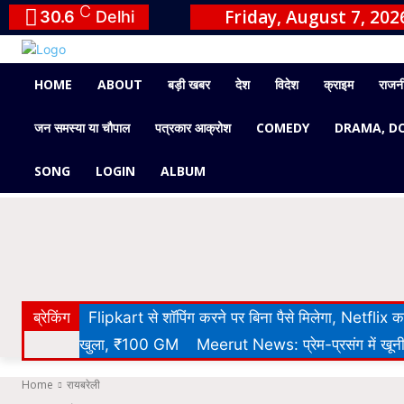
C
Friday, August 7, 202
30.6
Delhi
HOME
ABOUT
बड़ी खबर
देश
विदेश
क्राइम
राजन
जन समस्या या चौपाल
पत्रकार आक्रोश
COMEDY
DRAMA, D
SONG
LOGIN
ALBUM
ब्रेकिंग
Flipkart से शॉपिंग करने पर बिना पैसे मिलेगा, Netflix
खुला, ₹100 GM
Meerut News: प्रेम-प्रसंग में खूनी 
Home
रायबरेली