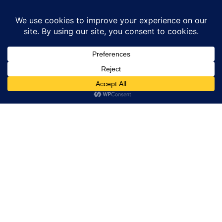
Home
रूस