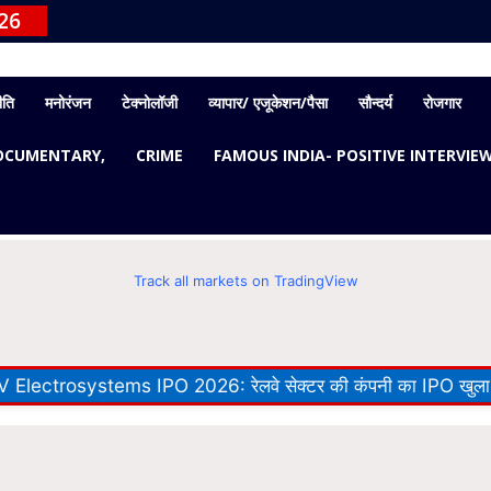
26
ीति
मनोरंजन
टेक्नोलॉजी
व्यापार/ एजूकेशन/पैसा
सौन्दर्य
रोजगार
OCUMENTARY,
CRIME
FAMOUS INDIA- POSITIVE INTERVIE
Track all markets on TradingView
systems IPO 2026: रेलवे सेक्टर की कंपनी का IPO खुला, ₹100