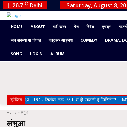
C
Saturday, August 8, 20
26.7
Delhi
HOME
ABOUT
बड़ी खबर
देश
विदेश
क्राइम
राजन
जन समस्या या चौपाल
पत्रकार आक्रोश
COMEDY
DRAMA, D
SONG
LOGIN
ALBUM
NSE IPO : सितंबर तक BSE में हो सकती है लिस्टिंग?
ब्रेकिंग
MV Electro
Home
लंभुआ
लंभुआ