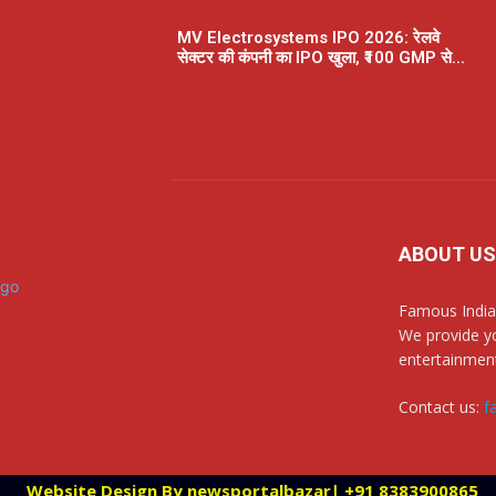
MV Electrosystems IPO 2026: रेलवे
सेक्टर की कंपनी का IPO खुला, ₹100 GMP से...
ABOUT US
Famous India
We provide yo
entertainment
Contact us:
f
Website Design By newsportalbazar| +91 8383900865