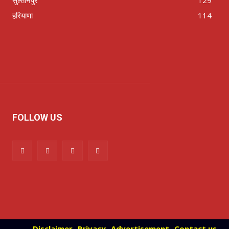
हरियाणा
114
FOLLOW US
Disclaimer
Privacy
Advertisement
Contact us