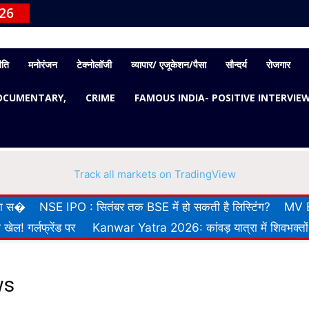
026
ीति
मनोरंजन
टेक्नोलॉजी
व्यापार/ एजूकेशन/पैसा
सौन्दर्य
रोजगार
OCUMENTARY,
CRIME
FAMOUS INDIA- POSITIVE INTERVIE
Track all markets on TradingView
 का स�
NSE IPO : सितंबर तक BSE में हो सकती है लिस्टिंग?
MV E
खेल! गर्लफ्रेंड पर
Kanwar Yatra 2026: कांवड़ यात्रा में शिवभक्तों
ws