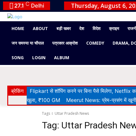
C
Thursday, August 6, 2
27.1
Delhi
HOME
ABOUT
बड़ी खबर
देश
विदेश
क्राइम
राजन
जन समस्या या चौपाल
पत्रकार आक्रोश
COMEDY
DRAMA, D
SONG
LOGIN
ALBUM
ब्रेकिंग
Flipkart से शॉपिंग करने पर बिना पैसे मिलेगा, Netflix
खुला, ₹100 GM
Meerut News: प्रेम-प्रसंग में खूनी 
Tags
Uttar Pradesh News
Tag:
Uttar Pradesh Ne