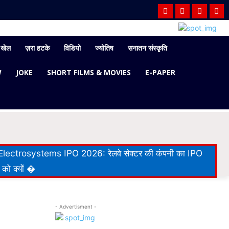
खेल
ज़रा हटके
विडियो
ज्योतिष
सनातन संस्कृति
W
JOKE
SHORT FILMS & MOVIES
E-PAPER
lectrosystems IPO 2026: रेलवे सेक्टर की कंपनी का IPO
 को क्यों �
- Advertisment -