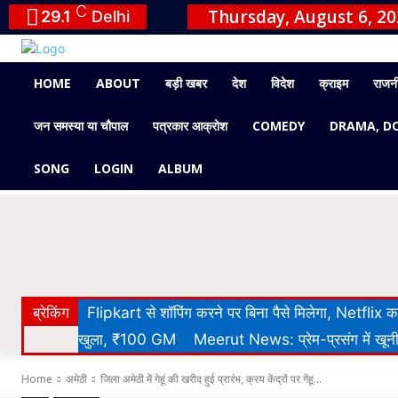
C
Thursday, August 6, 2
29.1
Delhi
HOME
ABOUT
बड़ी खबर
देश
विदेश
क्राइम
राजन
जन समस्या या चौपाल
पत्रकार आक्रोश
COMEDY
DRAMA, D
SONG
LOGIN
ALBUM
ब्रेकिंग
Flipkart से शॉपिंग करने पर बिना पैसे मिलेगा, Netflix
खुला, ₹100 GM
Meerut News: प्रेम-प्रसंग में खूनी 
Home
अमेठी
जिला अमेठी में गेहूं की खरीद हुई प्रारंभ, क्रय केंद्रों पर गेंहू...