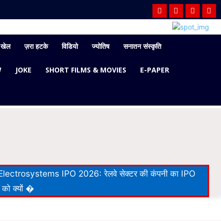
खेल
ज़रा हटके
विडियो
ज्योतिष
सनातन संस्कृति
W
JOKE
SHORT FILMS & MOVIES
E-PAPER
lectrosystems IPO 2026: रेलवे सेक्टर की कंपनी का IPO
 को क्यों �