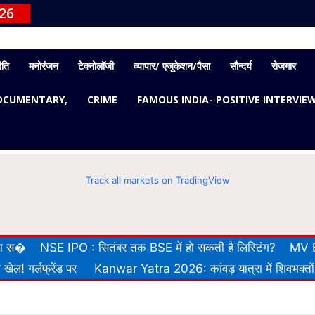
026
ीति
मनोरंजन
टेक्नोलॉजी
व्यापार/ एजूकेशन/पैसा
सौन्दर्य
रोजगार
OCUMENTARY,
CRIME
FAMOUS INDIA- POSITIVE INTERVIE
Track all markets on TradingView
 का स�
NSE IPO : सितंबर तक BSE में हो सकती है लिस्टिंग?
MV E
खेल! गर्लफ्रेंड पर
Kanwar Yatra 2026: कांवड़ यात्रा में शिवभक्तों