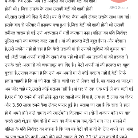
ये कदम तब उठाया जब 16 अप्रैल को उसकी बेटी की शादी
SEO Score
होनी थी। जिस लड़के के साथ उसकी बेटी की शादी होनी
थी,सास उसी को दिल दे बैठी।घर से जेवर-कैश आदि लेकर उसके साथ भाग गई।
इसके बाद से परिवार में हड़कंप मचा हुआ है,जिस बेटी की शादी होनी थी उसकी
तबीयत खराब हो गई,उसे अस्पताल में भर्ती करवाना पड़ा।महिला का पति जितेंद्र
पुलिस थाने का चक्कर काट रहा है। मां की हरकत बेटी बहुत हैरान और परेशान
है,उसे यकीन नहीं हो रहा है कि कैसे उसकी मां ही उसकी खुशियों की दुश्मन बन
गई।बेटी जहां अपनी शादी के सपने देख रही थी वहीं अब उसकी मां की हरकत ने
उसके सारे अरमानों को चकनाचूर कर दिए है। बेटी अपनी मां की हरकत पर बहुत
गुस्सा है,उसका कहना है कि उसे अब अपनी मां से कोई मतलब नहीं है,बेटी सिर्फ
इतना चाहती है कि मां जो पैसा-सोना-चांदी घर से लेकर गई है, वह वापस आ जाए,मां
अब जीए चाहे मरे,उससे कोई मतलब नहीं है।मां घर से एक-एक पाई ले कर चली गई
है,घर में 10 रुपये भी नहीं छोड़े,पूरा घर खाली कर दिया है, लगभग 5 लाख का जेवर
और 3.50 लाख रुपये कैश लेकर फरार हुई है। बताया जा रहा है कि सास ने हाल
ही में अपने होने वाले दामाद को स्मार्टफोन दिलवाया था।दोनों अक्सर फोन पर बात
करते रहते थे,इस बीच दोनों में प्यार का बीज पनप गया,दोनों भाग गए। मामले में
महिला के पति जितेंद्र का कहना है कि जब वह बेटी की शादी के लिए अपने घर आया
तब पता चला कि पत्नी अपने होने वाले दामाद से 20-20 घंटे बात करती है,पहले