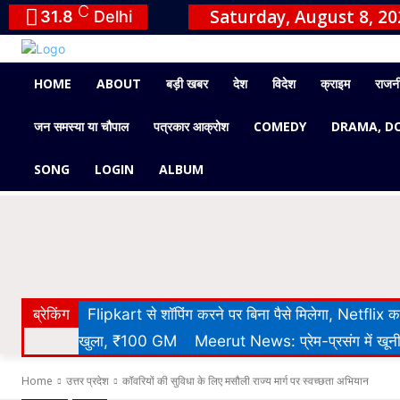
C
Saturday, August 8, 20
31.8
Delhi
HOME
ABOUT
बड़ी खबर
देश
विदेश
क्राइम
राजन
जन समस्या या चौपाल
पत्रकार आक्रोश
COMEDY
DRAMA, D
SONG
LOGIN
ALBUM
ब्रेकिंग
Flipkart से शॉपिंग करने पर बिना पैसे मिलेगा, Netflix
खुला, ₹100 GM
Meerut News: प्रेम-प्रसंग में खूनी 
Home
उत्तर प्रदेश
कॉवरियों की सुविधा के लिए मसौली राज्य मार्ग पर स्वच्छता अभियान