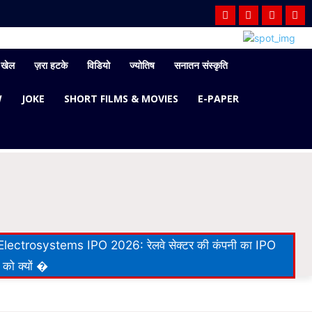
खेल
ज़रा हटके
विडियो
ज्योतिष
सनातन संस्कृति
W
JOKE
SHORT FILMS & MOVIES
E-PAPER
lectrosystems IPO 2026: रेलवे सेक्टर की कंपनी का IPO
 को क्यों �