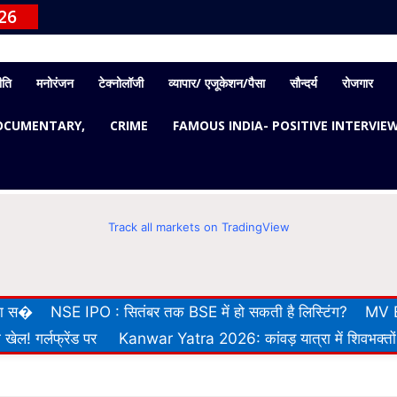
26
ीति
मनोरंजन
टेक्नोलॉजी
व्यापार/ एजूकेशन/पैसा
सौन्दर्य
रोजगार
OCUMENTARY,
CRIME
FAMOUS INDIA- POSITIVE INTERVIE
Track all markets on TradingView
 का स�
NSE IPO : सितंबर तक BSE में हो सकती है लिस्टिंग?
MV E
खेल! गर्लफ्रेंड पर
Kanwar Yatra 2026: कांवड़ यात्रा में शिवभक्तों