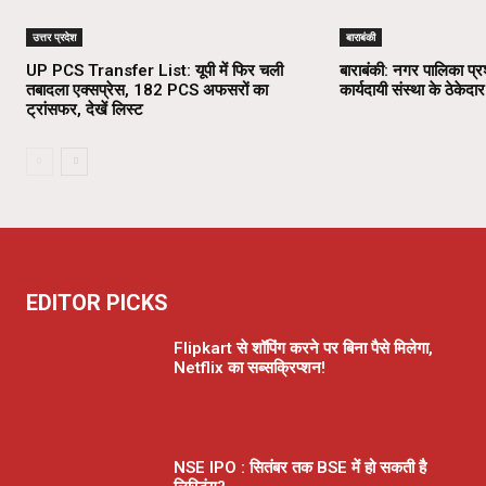
उत्तर प्रदेश
बाराबंकी
UP PCS Transfer List: यूपी में फिर चली
बाराबंकी: नगर पालिका प्
तबादला एक्सप्रेस, 182 PCS अफसरों का
कार्यदायी संस्था के ठेकेदार
ट्रांसफर, देखें लिस्ट
EDITOR PICKS
Flipkart से शॉपिंग करने पर बिना पैसे मिलेगा,
Netflix का सब्सक्रिप्शन!
NSE IPO : सितंबर तक BSE में हो सकती है