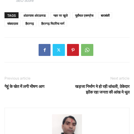
SEO Score
TAGS
अंडरपास अंदऊमऊ
नहर पर खुले
पूर्वांचल एक्स्प्रेस
बाराबंकी
संवाददाता
हैदरगढ़
हैदरगढ़ भिटरिया मार्ग
Previous article
Next article
गेहूं के खेत में लगी भीषण आग
खड़जा निर्माण मे हो रही धांधली, ठेकेदार
झोंक रहा जनता की आंख मे धूल