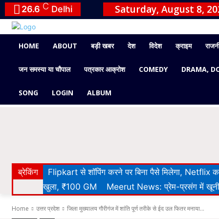
C
Saturday, August 8, 20
26.6
Delhi
HOME
ABOUT
बड़ी खबर
देश
विदेश
क्राइम
राजन
जन समस्या या चौपाल
पत्रकार आक्रोश
COMEDY
DRAMA, D
SONG
LOGIN
ALBUM
ब्रेकिंग
Flipkart से शॉपिंग करने पर बिना पैसे मिलेगा, Netflix
खुला, ₹100 GM
Meerut News: प्रेम-प्रसंग में खूनी 
Home
उत्तर प्रदेश
जिला मुख्यालय गौरीगंज में शांति पूर्ण तरीके से ईद उल फितर मनाया...