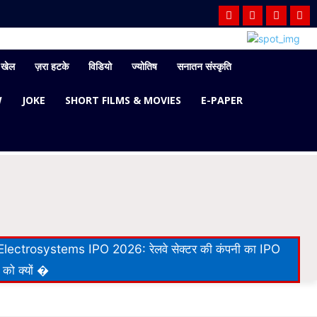
खेल
ज़रा हटके
विडियो
ज्योतिष
सनातन संस्कृति
W
JOKE
SHORT FILMS & MOVIES
E-PAPER
lectrosystems IPO 2026: रेलवे सेक्टर की कंपनी का IPO
 को क्यों �