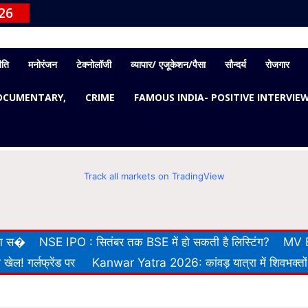
26
ीति
मनोरंजन
टेक्नोलॉजी
व्यापार/ एजूकेशन/पैसा
सौन्दर्य
रोजगार
OCUMENTARY,
CRIME
FAMOUS INDIA- POSITIVE INTERVIE
Track all markets on TradingView
 का स�
NSE IPO : सितंबर तक BSE में हो सकती है लिस्टिंग?
MV E
खेल! गर्लफ्रेंड पर
Kanwar Yatra 2026: कांवड़ यात्रा में शिवभक्तों