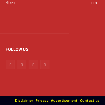
हरियाणा
114
FOLLOW US
Disclaimer
Privacy
Advertisement
Contact us