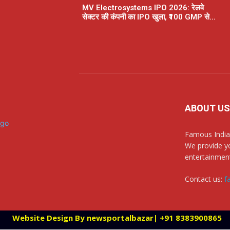
MV Electrosystems IPO 2026: रेलवे
सेक्टर की कंपनी का IPO खुला, ₹100 GMP से...
ABOUT US
Famous India
We provide yo
entertainment
Contact us:
f
Website Design By newsportalbazar| +91 8383900865