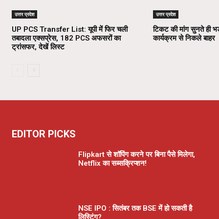
उत्तर प्रदेश
उत्तर प्रदेश
UP PCS Transfer List: यूपी में फिर चली
टिकट की मांग सुनते ही भड
तबादला एक्सप्रेस, 182 PCS अफसरों का
कार्यक्रम से निकले बाहर
ट्रांसफर, देखें लिस्ट
EDITOR PICKS
Flipkart से शॉपिंग करने पर बिना पैसे मिलेगा,
Netflix का सब्सक्रिप्शन!
NSE IPO : सितंबर तक BSE में हो सकती है
लिस्टिंग?