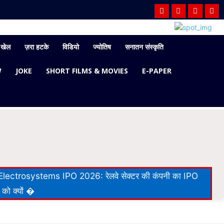
खेल
ज़रा हटके
विडियो
ज्योतिष
सनातन संस्कृति
W
JOKE
SHORT FILMS & MOVIES
E-PAPER
lectrosystems IPO 2026: रेलवे सेक्टर की कंपनी का IPO
 को क्यों �