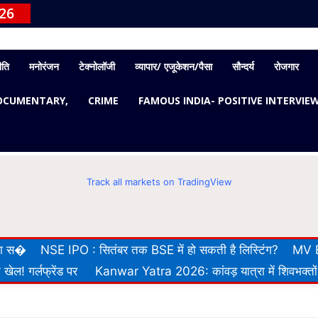
026
ीति
मनोरंजन
टेक्नोलॉजी
व्यापार/ एजूकेशन/पैसा
सौन्दर्य
रोजगार
OCUMENTARY,
CRIME
FAMOUS INDIA- POSITIVE INTERVIE
Track all markets on TradingView
 का स�
NSE IPO : सितंबर तक BSE में हो सकती है लिस्टिंग?
MV E
खेल! गर्लफ्रेंड पर
Kanwar Yatra 2026: कांवड़ यात्रा में शिवभक्तों