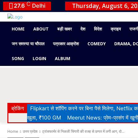
C
Thursday, August 6, 2
27.6
Delhi
HOME
ABOUT
बड़ी खबर
देश
विदेश
क्राइम
राजन
जन समस्या या चौपाल
पत्रकार आक्रोश
COMEDY
DRAMA, D
SONG
LOGIN
ALBUM
ब्रेकिंग
Flipkart से शॉपिंग करने पर बिना पैसे मिलेगा, Netflix
खुला, ₹100 GM
Meerut News: प्रेम-प्रसंग में खूनी 
Home
उत्तर प्रदेश
ट्रांसफार्मर से निकली चिंगारी की वजह से छप्पर में लगी आग, दो...