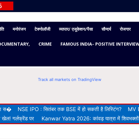
6
ीति
मनोरंजन
टेक्नोलॉजी
व्यापार/ एजूकेशन/पैसा
सौन्दर्य
रोजगार
OCUMENTARY,
CRIME
FAMOUS INDIA- POSITIVE INTERVIE
Track all markets on TradingView
 का स�
NSE IPO : सितंबर तक BSE में हो सकती है लिस्टिंग?
MV E
खेल! गर्लफ्रेंड पर
Kanwar Yatra 2026: कांवड़ यात्रा में शिवभक्तों