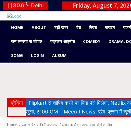
C
Friday, August 7, 202
30.6
Delhi
HOME
ABOUT
बड़ी खबर
देश
विदेश
क्राइम
राजन
जन समस्या या चौपाल
पत्रकार आक्रोश
COMEDY
DRAMA, D
SONG
LOGIN
ALBUM
ब्रेकिंग
Flipkart से शॉपिंग करने पर बिना पैसे मिलेगा, Netflix
खुला, ₹100 GM
Meerut News: प्रेम-प्रसंग में खूनी 
Home
उत्तर प्रदेश
निजी अस्पताल में इलाज के दौरान जच्चा-बच्चा दोनों की मौत