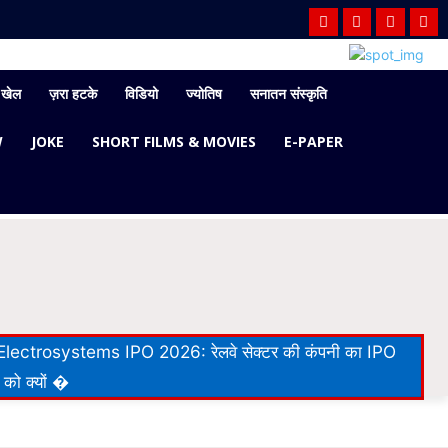
खेल
ज़रा हटके
विडियो
ज्योतिष
सनातन संस्कृति
W
JOKE
SHORT FILMS & MOVIES
E-PAPER
lectrosystems IPO 2026: रेलवे सेक्टर की कंपनी का IPO
 को क्यों �