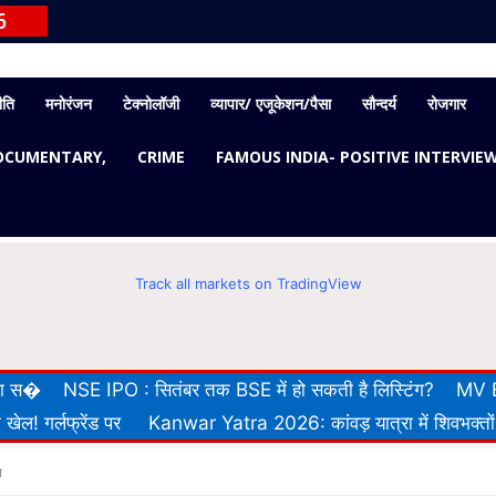
6
ीति
मनोरंजन
टेक्नोलॉजी
व्यापार/ एजूकेशन/पैसा
सौन्दर्य
रोजगार
OCUMENTARY,
CRIME
FAMOUS INDIA- POSITIVE INTERVIE
Track all markets on TradingView
 का स�
NSE IPO : सितंबर तक BSE में हो सकती है लिस्टिंग?
MV E
खेल! गर्लफ्रेंड पर
Kanwar Yatra 2026: कांवड़ यात्रा में शिवभक्तों
ा