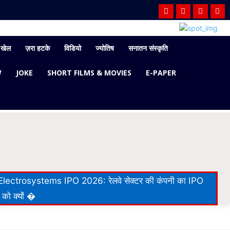
खेल
ज़रा हटके
विडियो
ज्योतिष
सनातन संस्कृति
W
JOKE
SHORT FILMS & MOVIES
E-PAPER
lectrosystems IPO 2026: रेलवे सेक्टर की कंपनी का IPO
 को क्यों �