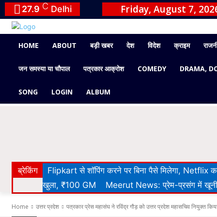
C
Friday, August 7, 202
27.9
Delhi
HOME
ABOUT
बड़ी खबर
देश
विदेश
क्राइम
राजन
जन समस्या या चौपाल
पत्रकार आक्रोश
COMEDY
DRAMA, D
SONG
LOGIN
ALBUM
ब्रेकिंग
Flipkart से शॉपिंग करने पर बिना पैसे मिलेगा, Netflix
खुला, ₹100 GM
Meerut News: प्रेम-प्रसंग में खूनी 
Home
उत्तर प्रदेश
पत्रकार प्रेस महासंघ ने रविंद्र गौड़ को उत्तर प्रदेश महासचिव नियुक्त किय