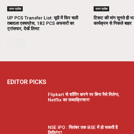
उत्तर प्रदेश
उत्तर प्रदेश
UP PCS Transfer List: यूपी में फिर चली
टिकट की मांग सुनते ही भड
तबादला एक्सप्रेस, 182 PCS अफसरों का
कार्यक्रम से निकले बाहर
ट्रांसफर, देखें लिस्ट
EDITOR PICKS
Flipkart से शॉपिंग करने पर बिना पैसे मिलेगा,
Netflix का सब्सक्रिप्शन!
NSE IPO : सितंबर तक BSE में हो सकती है
लिस्टिंग?