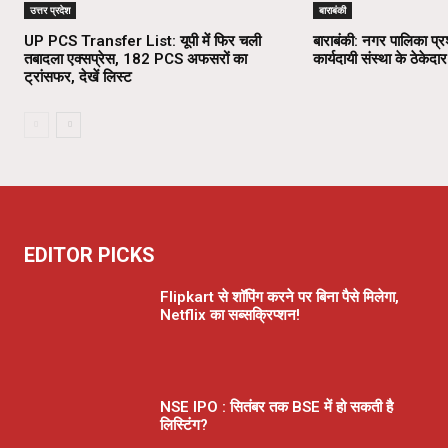
उत्तर प्रदेश
बाराबंकी
UP PCS Transfer List: यूपी में फिर चली
बाराबंकी: नगर पालिका प्
तबादला एक्सप्रेस, 182 PCS अफसरों का
कार्यदायी संस्था के ठेकेदार
ट्रांसफर, देखें लिस्ट
EDITOR PICKS
Flipkart से शॉपिंग करने पर बिना पैसे मिलेगा,
Netflix का सब्सक्रिप्शन!
NSE IPO : सितंबर तक BSE में हो सकती है
लिस्टिंग?