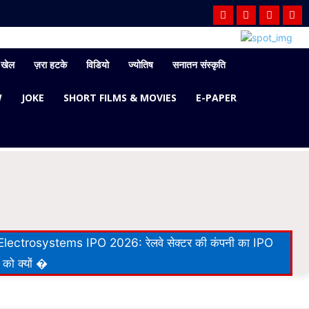
खेल
ज़रा हटके
विडियो
ज्योतिष
सनातन संस्कृति
W
JOKE
SHORT FILMS & MOVIES
E-PAPER
lectrosystems IPO 2026: रेलवे सेक्टर की कंपनी का IPO
 को क्यों �