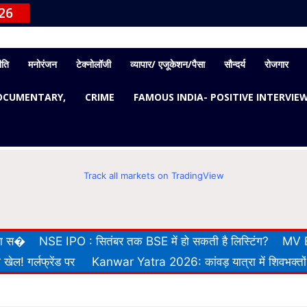
26
ीति
मनोरंजन
टेक्नोलॉजी
व्यापार/ एजूकेशन/पैसा
सौन्दर्य
रोजगार
OCUMENTARY,
CRIME
FAMOUS INDIA- POSITIVE INTERVIE
Track all markets on TradingView
 का स�
NSE IPO : सितंबर तक BSE में हो सकती है लिस्टिंग?
MV E
खेल! गर्लफ्रेंड पर
Kanwar Yatra 2026: कांवड़ यात्रा में शिवभक्तों