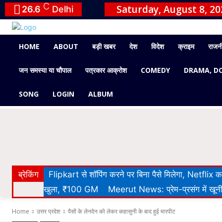
C
Saturday, August 8, 20
26.6
Delhi
HOME
ABOUT
बड़ी खबर
देश
विदेश
क्राइम
राजन
जन समस्या या चौपाल
पत्रकार आक्रोश
COMEDY
DRAMA, D
SONG
LOGIN
ALBUM
ब्रेकिंग
Flipkart से शॉपिंग करने पर बिना पैसे मिलेगा, Netflix
खुला, ₹100 GM
Meerut News: प्रेम-प्रसंग में खूनी 
Home
उत्तर प्रदेश
पैसों के लेनदेन को लेकर कहासुनी के बाद हुई मारपीट