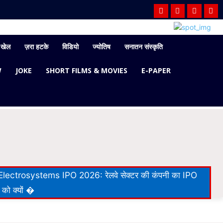
खेल
ज़रा हटके
विडियो
ज्योतिष
सनातन संस्कृति
W
JOKE
SHORT FILMS & MOVIES
E-PAPER
lectrosystems IPO 2026: रेलवे सेक्टर की कंपनी का IPO
 को क्यों �