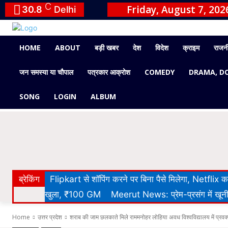
C
Friday, August 7, 202
30.8
Delhi
HOME
ABOUT
बड़ी खबर
देश
विदेश
क्राइम
राजन
जन समस्या या चौपाल
पत्रकार आक्रोश
COMEDY
DRAMA, D
SONG
LOGIN
ALBUM
ब्रेकिंग
Flipkart से शॉपिंग करने पर बिना पैसे मिलेगा, Netflix
खुला, ₹100 GM
Meerut News: प्रेम-प्रसंग में खूनी 
Home
उत्तर प्रदेश
शराब की जाम छलकाते मिले राममनोहर लोहिया अवध विश्वविद्यालय में प्रवक्