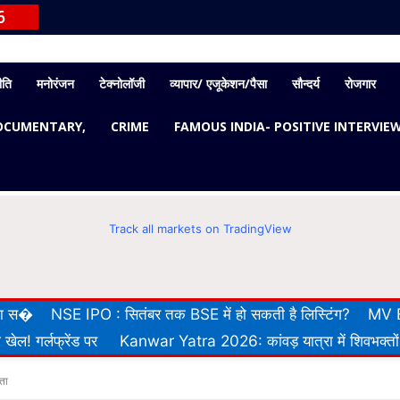
6
ीति
मनोरंजन
टेक्नोलॉजी
व्यापार/ एजूकेशन/पैसा
सौन्दर्य
रोजगार
OCUMENTARY,
CRIME
FAMOUS INDIA- POSITIVE INTERVIE
Track all markets on TradingView
 का स�
NSE IPO : सितंबर तक BSE में हो सकती है लिस्टिंग?
MV E
खेल! गर्लफ्रेंड पर
Kanwar Yatra 2026: कांवड़ यात्रा में शिवभक्तों
ता