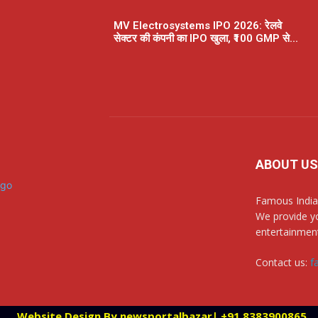
MV Electrosystems IPO 2026: रेलवे
सेक्टर की कंपनी का IPO खुला, ₹100 GMP से...
ABOUT US
Famous India
We provide yo
entertainment
Contact us:
f
Website Design By newsportalbazar| +91 8383900865