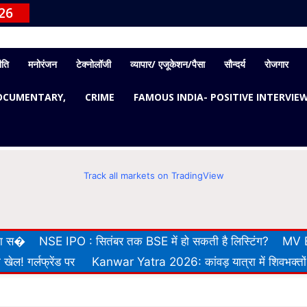
26
ीति
मनोरंजन
टेक्नोलॉजी
व्यापार/ एजूकेशन/पैसा
सौन्दर्य
रोजगार
OCUMENTARY,
CRIME
FAMOUS INDIA- POSITIVE INTERVIE
Track all markets on TradingView
 का स�
NSE IPO : सितंबर तक BSE में हो सकती है लिस्टिंग?
MV E
खेल! गर्लफ्रेंड पर
Kanwar Yatra 2026: कांवड़ यात्रा में शिवभक्तों