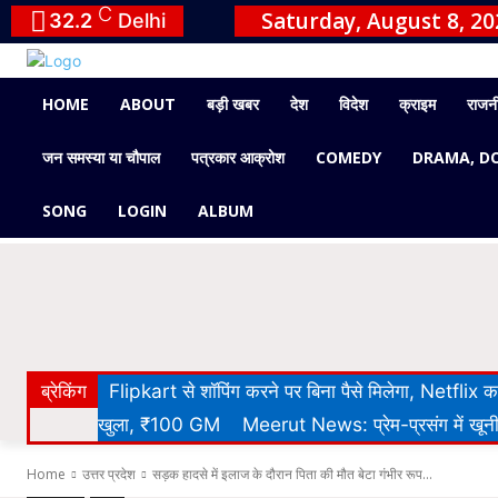
C
Saturday, August 8, 20
32.2
Delhi
HOME
ABOUT
बड़ी खबर
देश
विदेश
क्राइम
राजन
जन समस्या या चौपाल
पत्रकार आक्रोश
COMEDY
DRAMA, D
SONG
LOGIN
ALBUM
ब्रेकिंग
Flipkart से शॉपिंग करने पर बिना पैसे मिलेगा, Netflix
खुला, ₹100 GM
Meerut News: प्रेम-प्रसंग में खूनी 
Home
उत्तर प्रदेश
सड़क हादसे में इलाज के दौरान पिता की मौत बेटा गंभीर रूप...