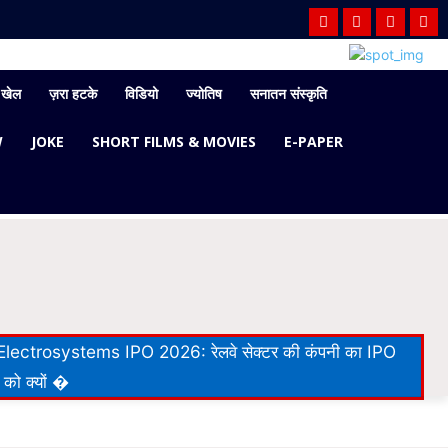
खेल
ज़रा हटके
विडियो
ज्योतिष
सनातन संस्कृति
W
JOKE
SHORT FILMS & MOVIES
E-PAPER
lectrosystems IPO 2026: रेलवे सेक्टर की कंपनी का IPO
 को क्यों �