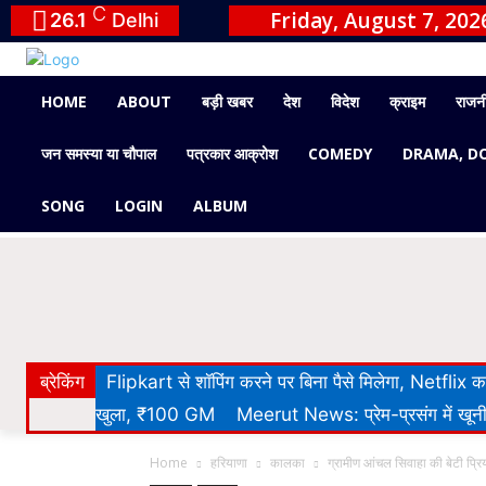
C
Friday, August 7, 202
26.1
Delhi
HOME
ABOUT
बड़ी खबर
देश
विदेश
क्राइम
राजन
जन समस्या या चौपाल
पत्रकार आक्रोश
COMEDY
DRAMA, D
SONG
LOGIN
ALBUM
ब्रेकिंग
Flipkart से शॉपिंग करने पर बिना पैसे मिलेगा, Netflix
खुला, ₹100 GM
Meerut News: प्रेम-प्रसंग में खूनी 
Home
हरियाणा
कालका
ग्रामीण आंचल सिवाहा की बेटी प्रियं