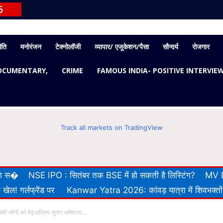
6
ीति
मनोरंजन
टेक्नोलॉजी
व्यापार/ एजूकेशन/पैसा
सौन्दर्य
रोजगार
OCUMENTARY,
CRIME
FAMOUS INDIA- POSITIVE INTERVIE
Track all markets on TradingView
 का स�
NSE IPO : सितंबर तक BSE में हो सकती है लिस्टिंग?
MV E
खेल! गर्लफ्रेंड पर
Kanwar Yatra 2026: कांवड़ यात्रा में शिवभक्तों
शी सोनी को मैढ़ क्षत्रिय सुनार धर्मशाला...