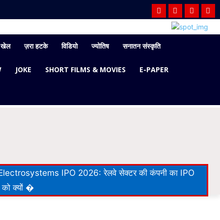
खेल
ज़रा हटके
विडियो
ज्योतिष
सनातन संस्कृति
W
JOKE
SHORT FILMS & MOVIES
E-PAPER
lectrosystems IPO 2026: रेलवे सेक्टर की कंपनी का IPO
 को क्यों �