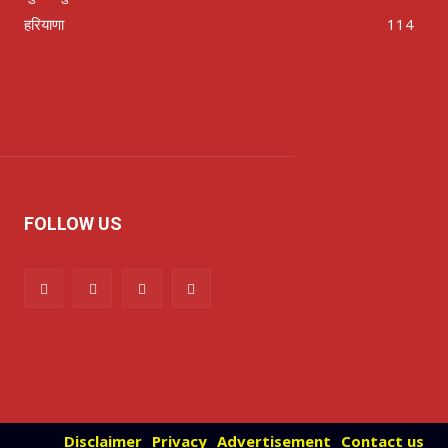
हरियाणा
114
FOLLOW US
Disclaimer
Privacy
Advertisement
Contact us