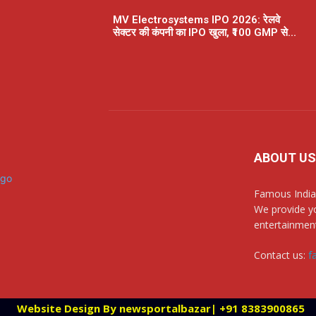
MV Electrosystems IPO 2026: रेलवे
सेक्टर की कंपनी का IPO खुला, ₹100 GMP से...
ABOUT US
Famous India
We provide yo
entertainment
Contact us:
f
Website Design By newsportalbazar| +91 8383900865