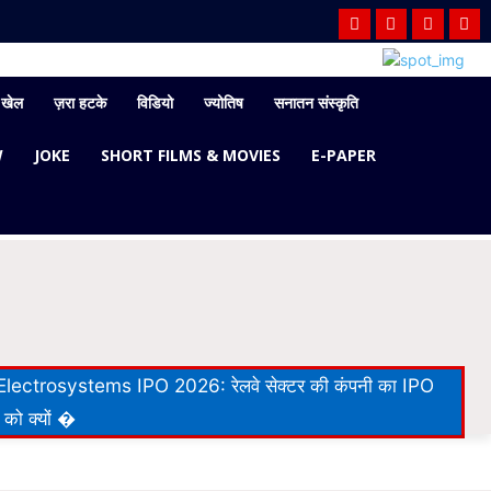
खेल
ज़रा हटके
विडियो
ज्योतिष
सनातन संस्कृति
W
JOKE
SHORT FILMS & MOVIES
E-PAPER
lectrosystems IPO 2026: रेलवे सेक्टर की कंपनी का IPO
 को क्यों �