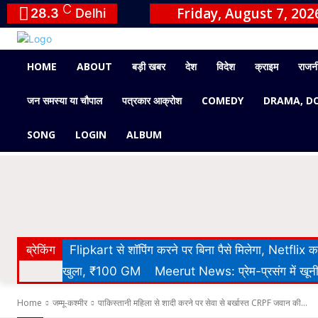
C
Friday, August 7, 202
28.3
Delhi
HOME
ABOUT
बड़ी खबर
देश
विदेश
क्राइम
राजन
जन समस्या या चौपाल
पत्रकार आक्रोश
COMEDY
DRAMA, D
SONG
LOGIN
ALBUM
ब्रेकिंग
Flipkart से शॉपिंग करने पर बिना पैसे मिलेगा, Netflix
खुला, ₹100 GM
Meerut News: प्रेम-प्रसंग में खूनी 
Home
जम्मू-कश्मीर
पाकिस्तानी महिला से शादी करने पर सेवा से बर्खास्त CRPF जवान की...