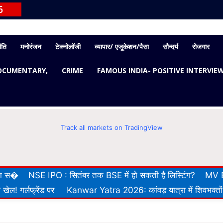
6
ीति
मनोरंजन
टेक्नोलॉजी
व्यापार/ एजूकेशन/पैसा
सौन्दर्य
रोजगार
OCUMENTARY,
CRIME
FAMOUS INDIA- POSITIVE INTERVIE
Track all markets on TradingView
 का स�
NSE IPO : सितंबर तक BSE में हो सकती है लिस्टिंग?
MV E
खेल! गर्लफ्रेंड पर
Kanwar Yatra 2026: कांवड़ यात्रा में शिवभक्तों