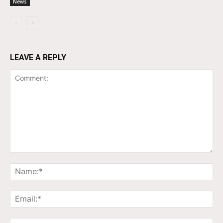
News
LEAVE A REPLY
Comment:
Na
Ema
Web