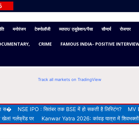
6
ीति
मनोरंजन
टेक्नोलॉजी
व्यापार/ एजूकेशन/पैसा
सौन्दर्य
रोजगार
OCUMENTARY,
CRIME
FAMOUS INDIA- POSITIVE INTERVIE
Track all markets on TradingView
 का स�
NSE IPO : सितंबर तक BSE में हो सकती है लिस्टिंग?
MV E
खेल! गर्लफ्रेंड पर
Kanwar Yatra 2026: कांवड़ यात्रा में शिवभक्तों