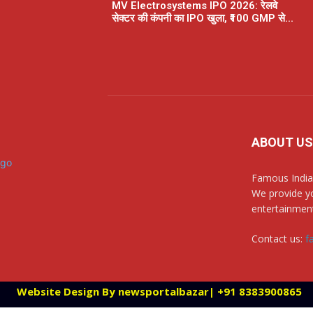
MV Electrosystems IPO 2026: रेलवे
सेक्टर की कंपनी का IPO खुला, ₹100 GMP से...
ABOUT US
Famous India
We provide yo
entertainment
Contact us:
f
Website Design By newsportalbazar| +91 8383900865