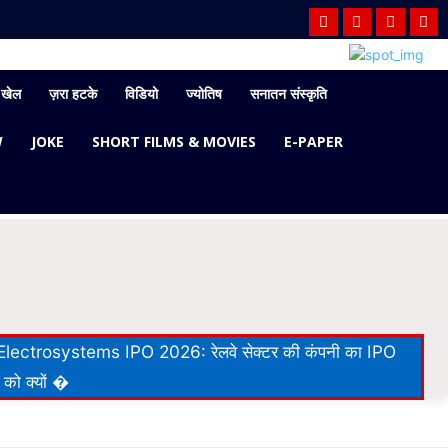
खेल
ज़रा हटके
विडियो
ज्योतिष
सनातन संस्कृति
W
JOKE
SHORT FILMS & MOVIES
E-PAPER
lectrosystems IPO 2026: रेलवे सेक्टर की कंपनी का IPO
 को क्यों �