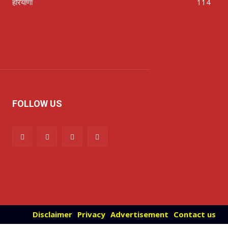
हरियाणा
114
FOLLOW US
Disclaimer
Privacy
Advertisement
Contact us