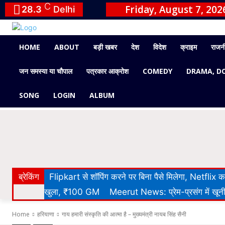
C
Friday, August 7, 202
28.3
Delhi
HOME
ABOUT
बड़ी खबर
देश
विदेश
क्राइम
राजन
जन समस्या या चौपाल
पत्रकार आक्रोश
COMEDY
DRAMA, D
SONG
LOGIN
ALBUM
ब्रेकिंग
Flipkart से शॉपिंग करने पर बिना पैसे मिलेगा, Netflix
खुला, ₹100 GM
Meerut News: प्रेम-प्रसंग में खूनी 
Home
हरियाणा
गाय हमारी संस्कृति की आत्मा है – मुख्यमंत्री नायब सिंह सैनी