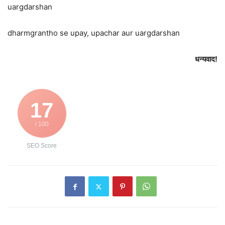
uargdarshan
dharmgrantho se upay, upachar aur uargdarshan
धन्यवाद!
17
/ 100
SEO Score