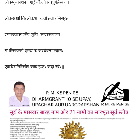
लोकप्रकाशकः श्रीमाँल्लोकचक्षुर्महेश्वरः॥
लोकसाक्षी त्रिलोकेशः कर्ता हर्ता तमिस्रहा।
तपनस्तापनश्चैव शुचिः सप्ताश्ववाहनः॥
गभस्तिहस्तो ब्रह्मा च सर्वदेवनमस्कृतः।
एकविंशतिरित्येष स्तव इष्टः सदा रवेः॥